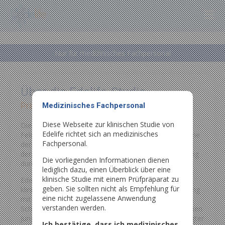
Nur für medizinisches Fachpersonal
Über die Edelife-Studie
Pränatale Amniotische Infusion
Medizinisches Fachpersonal
Diese Webseite zur klinischen Studie von
Die pränatale Behandlung ist ein aufregendes neues
Edelife richtet sich an medizinisches
Feld für seltene genetische Krankheiten. XLHED ist eine
Fachpersonal.
der wenigen seltenen Krankheiten in der Welt, für die
derzeit eine klinische Studie zur pränatalen Behandlung
Die vorliegenden Informationen dienen
durchgeführt wird.
lediglich dazu, einen Überblick über eine
klinische Studie mit einem Prüfpräparat zu
Edelife ist eine offene, internationale, multizentrische
geben. Sie sollten nicht als Empfehlung für
klinische Studie der Phase 2 zur pränatalen Behandlung
eine nicht zugelassene Anwendung
mit ER004. Die Teilnahme an Edelife richtet sich an
verstanden werden.
Schwangere, die Trägerinnen von XLHED sind und einen
Jungen mit XLHED erwarten. Schwangere mit bestätigter
Ich bestätige, dass ich medizinisches